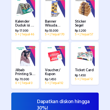
Banner
Kalender
Sticker
Wisuda
Duduk isi 6
Segel
/Banner
lembar
Rp 55.000
Rp 17.000
Rp 3.200
Kelulusan &
bolak balik
5 ⭐ | Terjual 170
5 ⭐ | Terjual 46
5 ⭐ | Terjual 57
Ucapan
Custom
Selamat
2024
Jilbab
Ticket Card
Voucher/
Printing Sisi
Kupon
Rp 1.450
Potongan
5 ⭐ | Terjual 12
Rp 70.000
Rp 1.450
Pola
0 ⭐ | Terjual 0
5 ⭐ | Terjual 92
Dapatkan diskon hingga
30%!