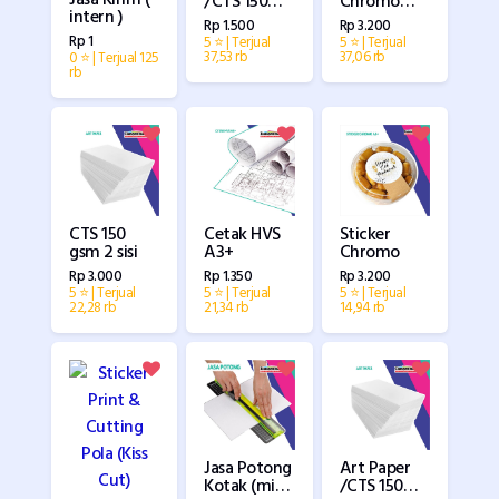
/CTS 150
Chromo
intern )
gsm A3+
/Sticker
Rp 1.500
Rp 3.200
Biasa
Rp 1
5 ⭐ | Terjual
5 ⭐ | Terjual
ukuran A3+
37,53 rb
37,06 rb
0 ⭐ | Terjual 125
rb
CTS 150
Cetak HVS
Sticker
gsm 2 sisi
A3+
Chromo
Rp 3.000
Rp 1.350
Rp 3.200
5 ⭐ | Terjual
5 ⭐ | Terjual
5 ⭐ | Terjual
22,28 rb
21,34 rb
14,94 rb
Jasa Potong
Art Paper
Kotak (min
/CTS 150