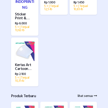
ukuran
gsm
Rp 1.000
Rp 1.450
5x5cm)
(Promo)
5 ⭐ | Terjual
5 ⭐ | Terjual
12,5 rb
10,83 rb
Sticker
Print &
Cutting
Rp 6.000
Pola (Kiss
5 ⭐ | Terjual
Cut)
13,62 rb
Kertas Art
Cartoon
/Ivory
Rp 2.100
5 ⭐ | Terjual
10,31 rb
Produk Terbaru
lihat semua