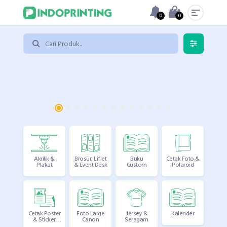
0
0
Akrilik &
Brosur, Liflet
Buku
Cetak Foto &
Plakat
& Event Desk
Custom
Polaroid
Cetak Poster
Foto Large
Jersey &
Kalender
& Sticker
Canon
Seragam
(A3+)