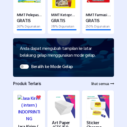
MMT Sembako 2-3x1 M
MMT Pelepasan -2x1 M
MMT Ketoprak -1x1 M
MMT Farmasi -2x1 M
GRATIS
GRATIS
GRATIS
GRA
akan
267% Digunakan
319% Digunakan
250% Digunakan
322%
Anda dapat mengubah tampilan ke latar
belakang gelap menggunakan mode gelap.
Beralih ke Mode Gelap
Produk Terlaris
lihat semua
Art Paper
Sticker
Jasa Kirim (