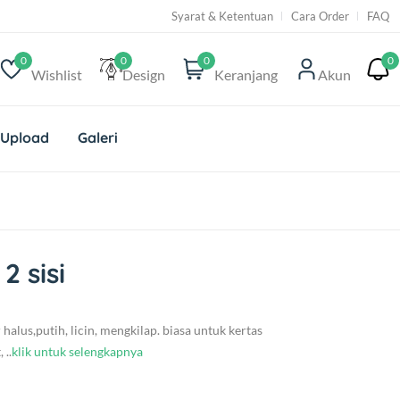
Syarat & Ketentuan
Cara Order
FAQ
0
0
0
0
Wishlist
Design
Keranjang
Akun
 Upload
Galeri
2 sisi
r halus,putih, licin, mengkilap. biasa untuk kertas
 ..
klik untuk selengkapnya