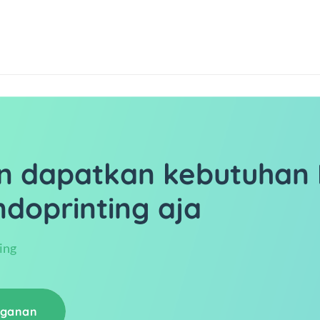
n dapatkan kebutuhan 
ndoprinting aja
ing
gganan