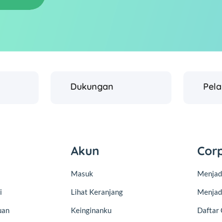
Dukungan
Pel
Akun
Cor
Masuk
Menjadi
i
Lihat Keranjang
Menjad
uan
Keinginanku
Daftar 