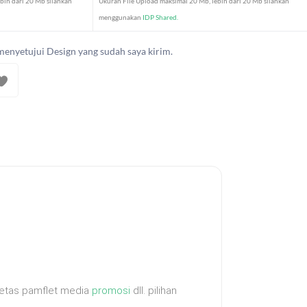
bih dari 20 Mb silahkan
Ukuran File Upload maksimal 20 Mb, lebih dari 20 Mb silahkan
menggunakan
IDP Shared.
menyetujui Design yang sudah saya kirim.
t, ketas pamflet media
promosi
dll. pilihan