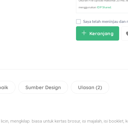
Ukuran File Upload maksimal 20 Mb, le
menggunakan
IDP Shared.
Saya telah meninjau dan 
Keranjang
baik
Sumber Design
Ulasan (2)
, licin, mengkilap. biasa untuk kertas brosur, isi majalah, isi bookle