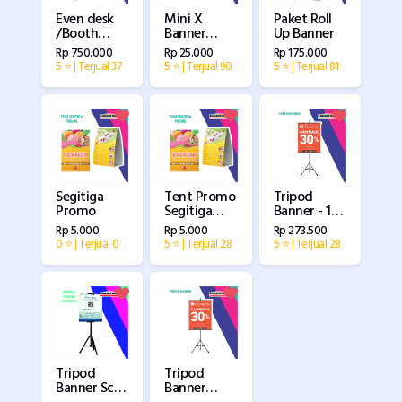
Paket Roll
Mini X
Even desk
Up Banner
Banner
/Booth
(ukuran
Portable
Rp 175.000
Rp 25.000
Rp 750.000
27x40cm) -
/Stand
5 ⭐ | Terjual 81
5 ⭐ | Terjual 90
5 ⭐ | Terjual 37
1 set
Promotion
dengan
Full Printing
tiangnya
Segitiga
Tent Promo
Tripod
Promo
Segitiga
Banner - 1
Model A5
set (dengan
Rp 5.000
Rp 5.000
Rp 273.500
visual
0 ⭐ | Terjual 0
5 ⭐ | Terjual 28
5 ⭐ | Terjual 28
cetakan)
Tripod
Tripod
Banner Scan
Banner
Me Peduli
Spesial