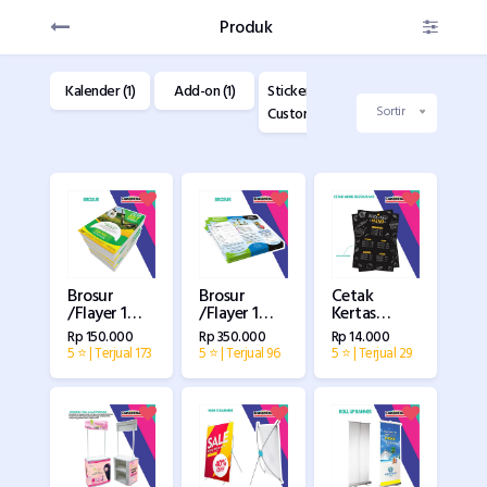
Produk
(1)
Kalender (1)
Add-on (1)
Sticker
Buku Custom
F
Custom (1)
(1)
C
Sortir
Brosur
Brosur
Cetak
/Flayer 1
/Flayer 1
Kertas
Rim - 1 sisi
Rim (500
Menu
Rp 150.000
Rp 350.000
Rp 14.000
lmbr) - 2 sisi
Restaurant
5 ⭐ | Terjual 173
5 ⭐ | Terjual 96
5 ⭐ | Terjual 29