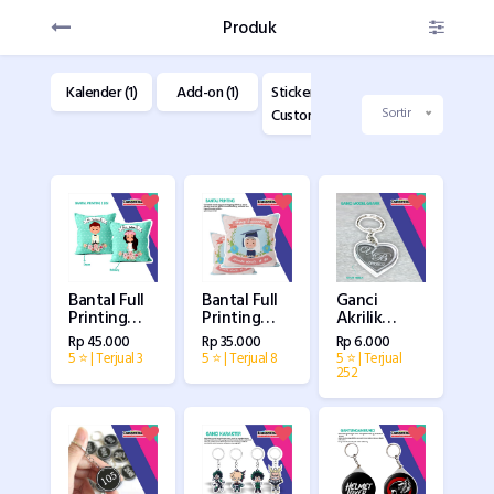
Produk
(1)
Kalender (1)
Add-on (1)
Sticker
Buku Custom
F
Custom (1)
(1)
C
Sortir
Bantal Full
Bantal Full
Ganci
Printing
Printing
Akrilik
Bolak Balik
Souvenir
Model
Rp 45.000
Rp 35.000
Rp 6.000
Custom
Grafir
5 ⭐ | Terjual 3
5 ⭐ | Terjual 8
5 ⭐ | Terjual
/Ukiran
252