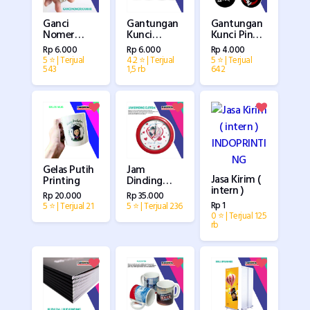
Ganci
Gantungan
Gantungan
Nomer
Kunci Pin
Kunci
Kamar Kost
Custom
Akrilik
Rp 6.000
Rp 4.000
Rp 6.000
an
Custom
5 ⭐ | Terjual
5 ⭐ | Terjual
4.2 ⭐ | Terjual
543
642
1,5 rb
Gelas Putih
Jam
Jasa Kirim (
Printing
Dinding
intern )
Souvenir
Rp 20.000
Rp 35.000
Full Printing
Rp 1
5 ⭐ | Terjual 21
5 ⭐ | Terjual 236
0 ⭐ | Terjual 125
rb