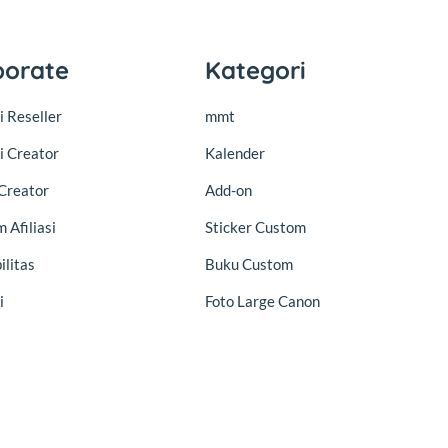
porate
Kategori
 Reseller
mmt
i Creator
Kalender
Creator
Add-on
 Afiliasi
Sticker Custom
ilitas
Buku Custom
i
Foto Large Canon