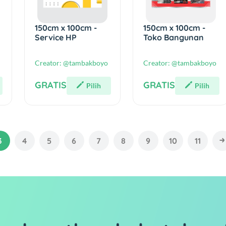
150cm x 100cm -
150cm x 100cm -
Service HP
Toko Bangunan
Creator: @tambakboyo
Creator: @tambakboyo
GRATIS
GRATIS
Pilih
Pilih
3
4
5
6
7
8
9
10
11