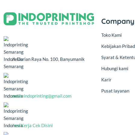
Company
Toko Kami
Kebijakan Pribad
Syarat & Ketent
Jl. Durian Raya No. 100, Banyumanik
Semarang
Hubungi kami
Karir
Pusat layanan
onlineindoprinting@gmail.com
Jam Kerja Cek Disini