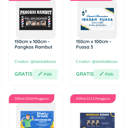
150cm x 100cm -
150cm x 100cm -
Pangkas Rambut
Puasa 3
Creator: @tambakboyo
Creator: @tambakboyo
GRATIS
GRATIS
Pilih
Pilih
Dilihat 2026 Pengguna
Dilihat 2111 Pengguna