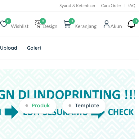
Syarat & Ketentuan
Cara Order
FAQ
0
0
0
0
Wishlist
Design
Keranjang
Akun
 Upload
Galeri
Produk
Template