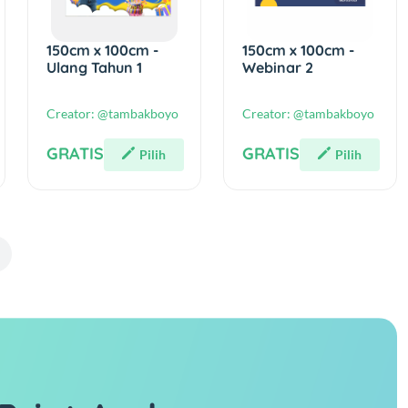
150cm x 100cm -
150cm x 100cm -
Ulang Tahun 1
Webinar 2
Creator: @tambakboyo
Creator: @tambakboyo
GRATIS
GRATIS
Pilih
Pilih