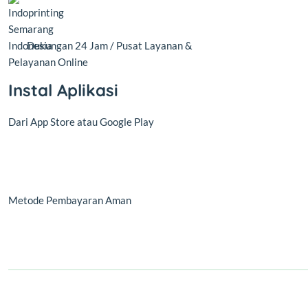
Dukungan 24 Jam / Pusat Layanan &
Pelayanan Online
Instal Aplikasi
Dari App Store atau Google Play
Metode Pembayaran Aman
© 2021-2026,
Indoprinting
All rights reserved