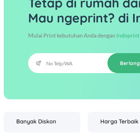
Tetap di rumah da
Mau ngeprint? di I
Mulai Print kebutuhan Anda dengan
Indoprint
Berlan
Banyak Diskon
Harga Terbaik