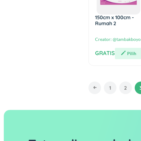
150cm x 100cm -
Rumah 2
Creator: @tambakboyo
GRATIS
Pilih
1
2