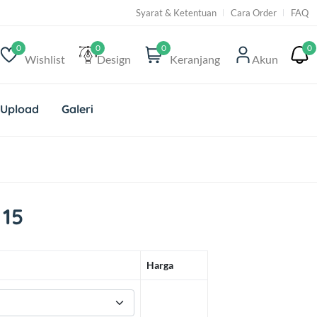
Syarat & Ketentuan
Cara Order
FAQ
0
0
0
0
Wishlist
Design
Keranjang
Akun
 Upload
Galeri
15
Harga