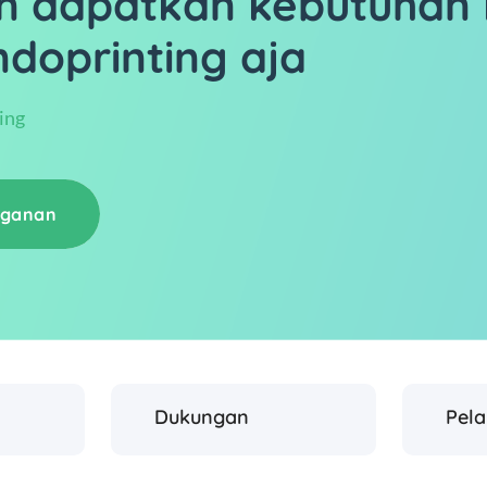
n dapatkan kebutuhan 
ndoprinting aja
ing
gganan
Dukungan
Pel