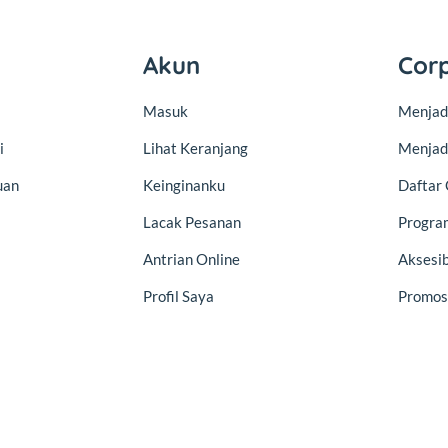
Akun
Cor
Masuk
Menjadi
i
Lihat Keranjang
Menjad
uan
Keinginanku
Daftar 
Lacak Pesanan
Program
Antrian Online
Aksesib
Profil Saya
Promos