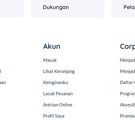
Dukungan
Pel
Akun
Cor
Masuk
Menjadi
i
Lihat Keranjang
Menjad
uan
Keinginanku
Daftar 
Lacak Pesanan
Program
Antrian Online
Aksesib
Profil Saya
Promos