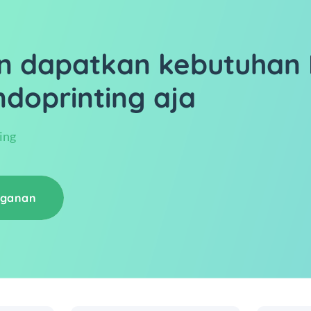
n dapatkan kebutuhan 
ndoprinting aja
ing
gganan