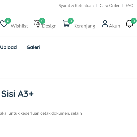
Syarat & Ketentuan
Cara Order
FAQ
0
0
0
0
Wishlist
Design
Keranjang
Akun
 Upload
Galeri
Sisi A3+
akai untuk keperluan cetak dokumen. selain